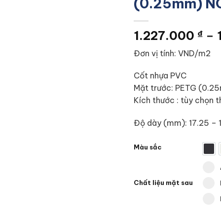
(0.25mm) N
1.227.000
₫
–
Đơn vị tính: VND/m2
Cốt nhựa PVC
Mặt trước: PETG (0.2
Kích thước : tùy chọn 
Độ dày (mm): 17.25 – 1
Màu sắc
K-P
Sele
Chất liệu mặt sau