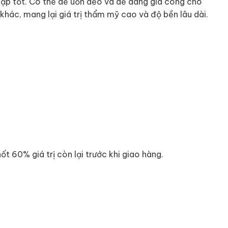
đập tốt. Có thể dễ uốn dẻo và dễ dàng gia công cho
khác, mang lại giá trị thẩm mỹ cao và độ bền lâu dài.
t 60% giá trị còn lại trước khi giao hàng.