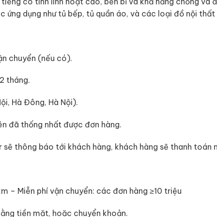
iếng có tính linh hoạt cao, bền bỉ và khả năng chống va 
 ứng dụng như tủ bếp, tủ quần áo, và các loại đồ nội thất 
ận chuyển (nếu có).
2 tháng.
ội, Hà Đông, Hà Nội).
bên đã thống nhất được đơn hàng.
r sẽ thông báo tới khách hàng, khách hàng sẽ thanh toán nố
 km – Miễn phí vận chuyển: các đơn hàng ≥10 triệu
bằng tiền mặt, hoặc chuyển khoản.