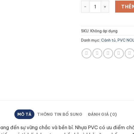
Cánh tủ cốt PVC + Bề 
THÊ
SKU:
Không áp dụng
Danh mục:
Cánh tủ
,
PVC NOL
MÔ TẢ
THÔNG TIN BỔ SUNG
ĐÁNH GIÁ (0)
mang đến sự vững chắc và bền bỉ. Nhựa PVC có ưu điểm ch