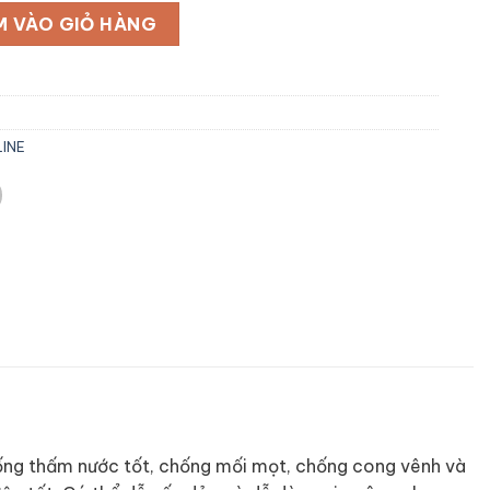
mặt PETG (0.25mm) NOLINE số lượng
M VÀO GIỎ HÀNG
INE
ống thấm nước tốt, chống mối mọt, chống cong vênh và