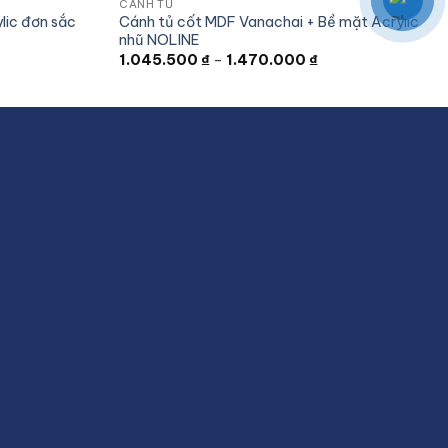
CÁNH TỦ
lic đơn sắc
Cánh tủ cốt MDF Vanachai + Bề mặt Acrylic
nhũ NOLINE
hoảng
Khoảng
1.045.500
₫
–
1.470.000
₫
á:
giá:
từ
455.000 ₫
1.045.500 ₫
ến
đến
870.000 ₫
1.470.000 ₫