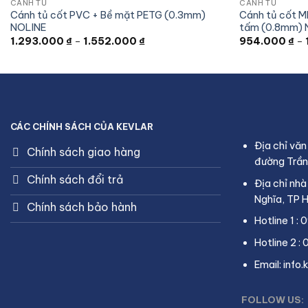
CÁNH TỦ
CÁNH TỦ
Cánh tủ cốt PVC + Bề mặt PETG (0.3mm)
Cánh tủ cốt M
NOLINE
tấm (0.8mm) 
Khoảng
1.293.000
₫
–
1.552.000
₫
954.000
₫
–
giá:
từ
1.293.000 ₫
đến
1.552.000 ₫
CÁC CHÍNH SÁCH CỦA KEVLAR
Địa chỉ văn
Chính sách giao hàng
đường Trần
Chính sách đổi trả
Địa chỉ nhà
Nghĩa, TP H
Chính sách bảo hành
Hotline 1 :
Hotline 2 :
Email: inf
FOLLOW US: