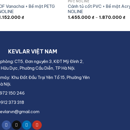
PVC NOLINE
DF Vanachai + Bề mặt PETG
Cánh tủ cốt PVC + Bề mặt Acry
NOLINE
NOLINE
Khoảng
K
1.152.000
₫
1.455.000
₫
–
1.870.000
₫
giá:
gi
từ
từ
954.000 ₫
1.
đến
đ
1.152.000 ₫
1.
KEVLAR VIỆT NAM
 phòng: CT5, Đơn nguyên 3, KĐT Mỹ Đình 2,
 Hữu Dực, Phường Cầu Diễn, TP Hà Nội.
 máy: Khu Đất Đầu Trại Yên Tổ 15, Phường Yên
à Nội.
 0972 150 246
 0912 373 318
o.kevlarvn@gmail.com