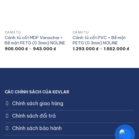
CÁNH TỦ
CÁNH TỦ
Cánh tủ cốt MDF Vanachai +
Cánh tủ cốt PVC + Bề mặt
Bề mặt PETG (0.3mm) NOLINE
PETG (0.3mm) NOLINE
Khoảng
Kho
905.000
₫
–
943.000
₫
1.293.000
₫
–
1.552.000
₫
giá:
giá:
từ
từ
905.000 ₫
1.29
đến
đến
943.000 ₫
1.55
CÁC CHÍNH SÁCH CỦA KEVLAR
Chính sách giao hàng
Chính sách đổi trả
Chính sách bảo hành