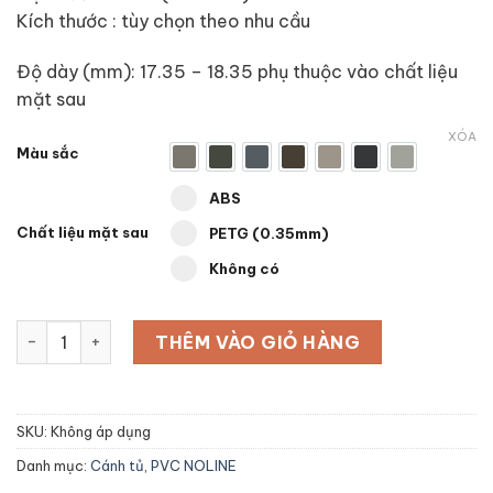
1.574.000
Kích thước : tùy chọn theo nhu cầu
Độ dày (mm): 17.35 – 18.35 phụ thuộc vào chất liệu
mặt sau
XÓA
Màu sắc
K-PE23
K-PE24
K-PE25
K-PE26
K-PE27
K-PE28
K-PE29
Select pa_mat-sau
ABS option for pa_mat-sau
ABS
Chất liệu mặt sau
PETG (0.35mm) option for pa_mat-s
PETG (0.35mm)
Không có option for pa_mat-sau
Không có
Cánh tủ cốt PVC + Bề mặt PETG (0.35mm) NOLINE số lượn
THÊM VÀO GIỎ HÀNG
SKU:
Không áp dụng
Danh mục:
Cánh tủ
,
PVC NOLINE