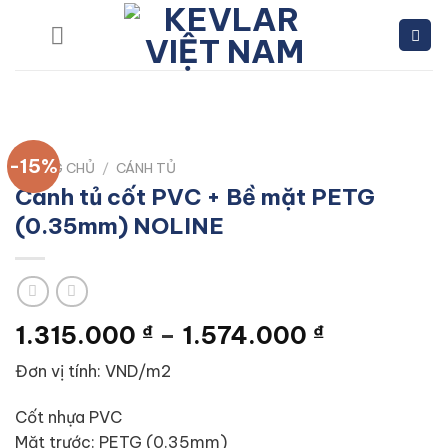
Skip
to
content
-15%
TRANG CHỦ
/
CÁNH TỦ
Cánh tủ cốt PVC + Bề mặt PETG
(0.35mm) NOLINE
Khoảng
1.315.000
₫
–
1.574.000
₫
giá:
Đơn vị tính: VND/m2
từ
1.315.000
Cốt nhựa PVC
đến
Mặt trước: PETG (0.35mm)